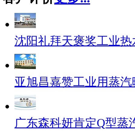
沈阳礼拜天褒奖工业热
亚旭昌嘉赞工业用蒸汽
广东森科妍肯定Q型蒸